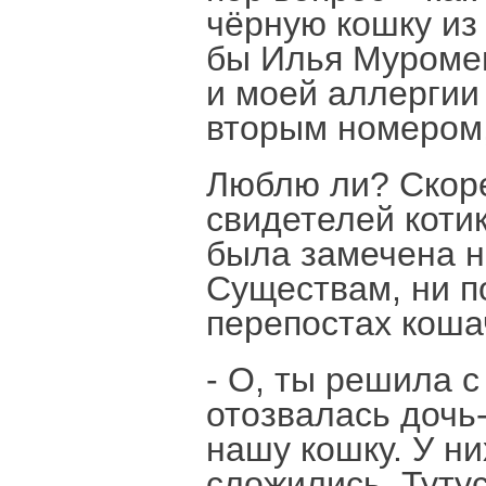
чёрную кошку из
бы Илья Муромец
и моей аллергии
вторым номером,
Люблю ли? Скоре
свидетелей котик
была замечена н
Существам, ни п
перепостах кошач
- О, ты решила с
отозвалась дочь-
нашу кошку. У н
сложились. Туту