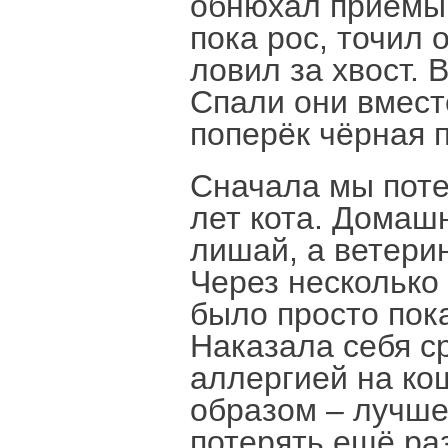
обнюхал приёмыш
пока рос, точил о
ловил за хвост. 
Спали они вмест
поперёк чёрная п
Сначала мы поте
лет кота. Домаш
лишай, а ветерин
Через несколько 
было просто пок
Наказала себя с
аллергией на ко
образом – лучше
потерять ещё раз