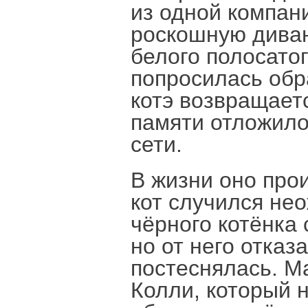
из одной компан
роскошную диван
белого полосатог
попросилась обр
котэ возвращаетс
памяти отложило
сети.
В жизни оно про
кот случился не
чёрного котёнка
но от него отка
постеснялась. М
Колли, который н