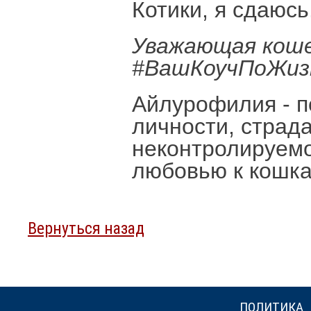
Котики, я сдаюсь
Уважающая коше
#ВашКоучПоЖиз
Айлурофилия - п
личности, страд
неконтролируемо
любовью к кошка
Вернуться назад
ПОЛИТИКА