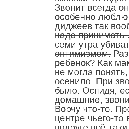
Звонит всегда он
особенно люблю 
диджеев так воо
надо принимать и
семи утра убива
оптимизмом.
Раз
ребёнок? Как мам
не могла понять,
осенило. При зво
было. Оспидя, ес
домашние, звони
Ворчу что-то. Пр
центре чьего-то
подруге всё-таки