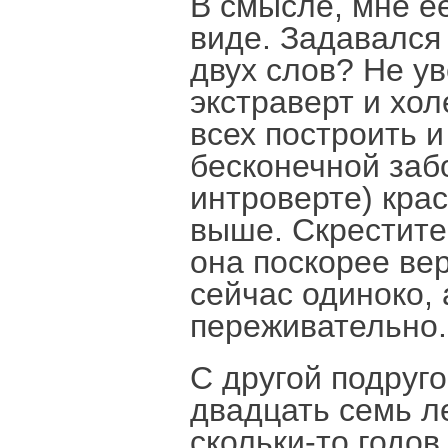
В смысле, мне е
виде. Задавался 
двух слов? Не у
экстраверт и хол
всех построить и
бесконечной заб
интроверте) крас
выше. Скрестите
она поскорее ве
сейчас одиноко, 
переживательно.
С другой подруг
двадцать семь л
скольки-то годов