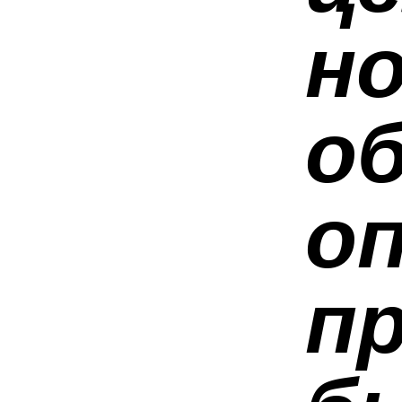
н
о
о
п