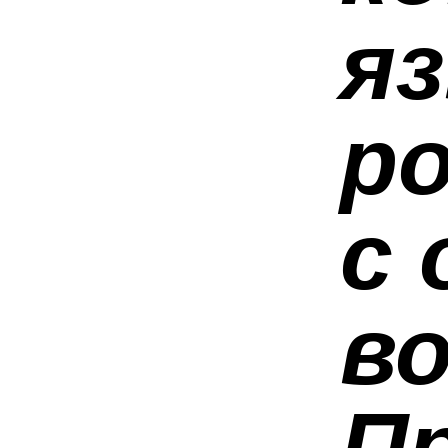
я
р
с
в
П