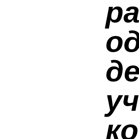
р
о
д
уч
к