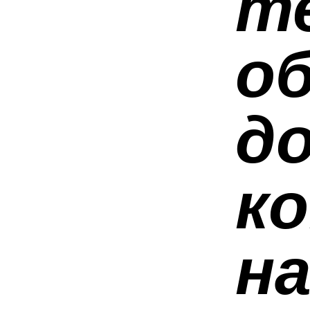
т
о
д
к
н