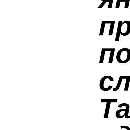
п
п
сл
Т