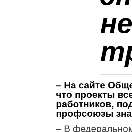
н
т
– На сайте Общ
что проекты вс
работников, по
профсоюзы знач
– В федеральном