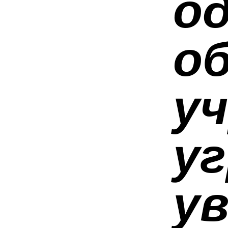
од
о
у
у
у