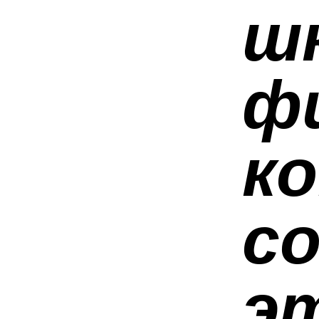
ш
ф
к
с
э