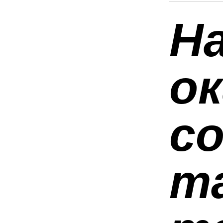
Н
о
с
т