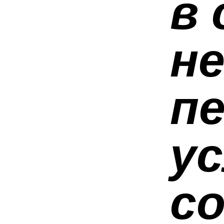
в 
н
пе
у
с