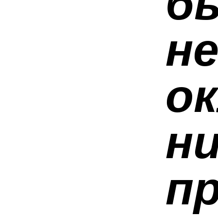
б
н
ок
ни
п