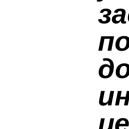
з
п
д
и
ц