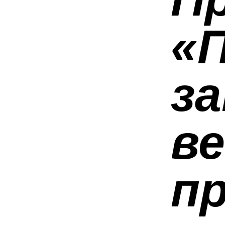
«
з
в
п