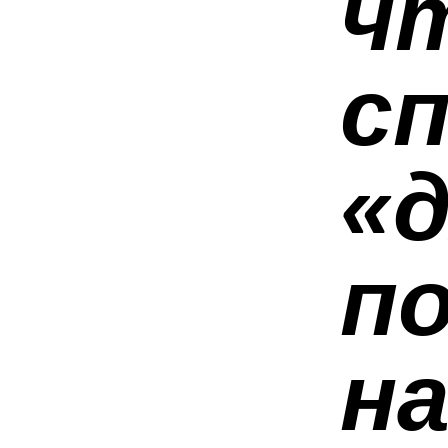
ч
сп
«
п
на