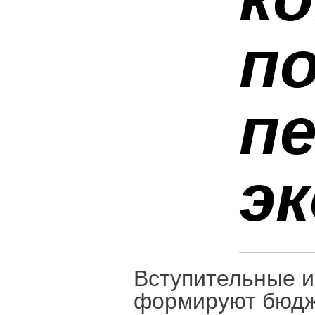
п
пе
эк
Вступительные и
формируют бюдже