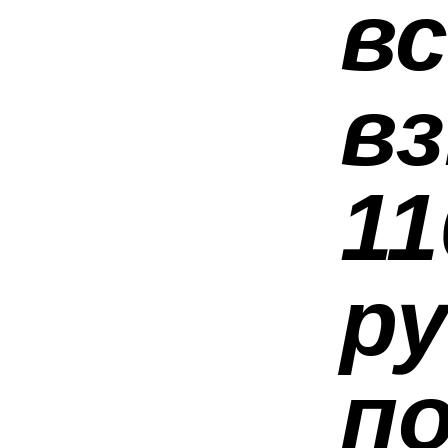
в
вз
1
ру
п