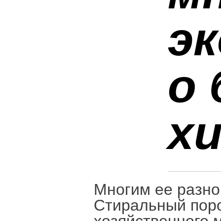
э
о
хи
Многим ее разно
Стиральный поро