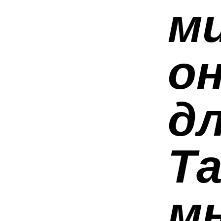
ми
о
дл
Та
м