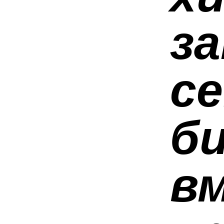
з
с
б
в