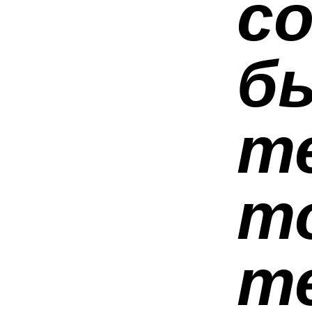
с
б
т
т
т