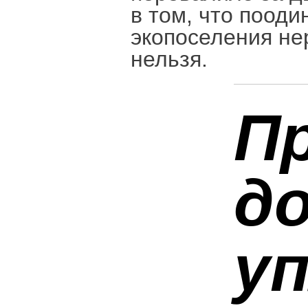
в том, что пооди
экопоселения не
нельзя.
П
д
у