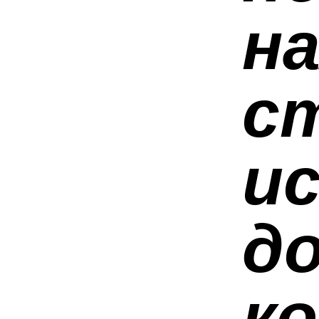
н
с
и
до
к