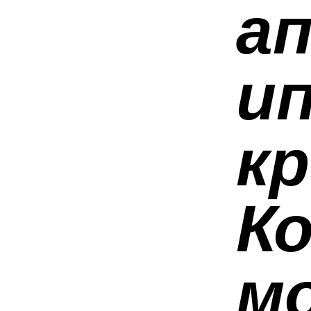
а
и
к
К
м