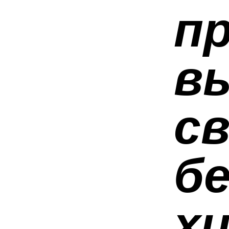
п
в
св
б
х