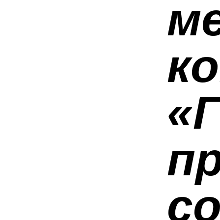
м
к
«
пр
с