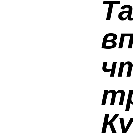
Та
в
ч
т
К