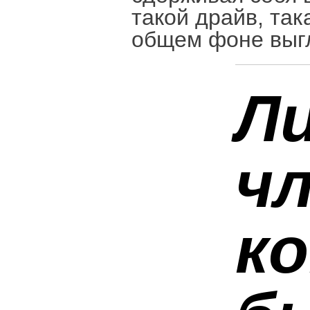
такой драйв, так
общем фоне выг
Ли
ч
к