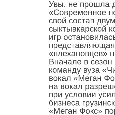
Увы, не прошла
«Современное по
свой состав дв
сыктывкарской к
игр остановилас
представляющая 
«плехановцев» н
Вначале в сезон
команду вуза «Ч
вокал «Меган Фо
на вокал разреш
при условии уси
бизнеса грузинс
«Меган Фокс» по