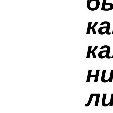
б
ка
к
ни
ли