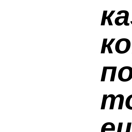
ка
к
по
т
е