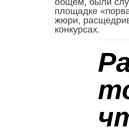
общем, были слу
площадке «порва
жюри, расщедрив
конкурсах.
Р
т
ч