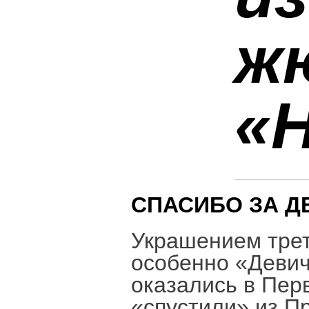
ж
«
СПАСИБО ЗА ДЕ
Украшением трет
особенно «Девич
оказались в Перв
«спустили» из П