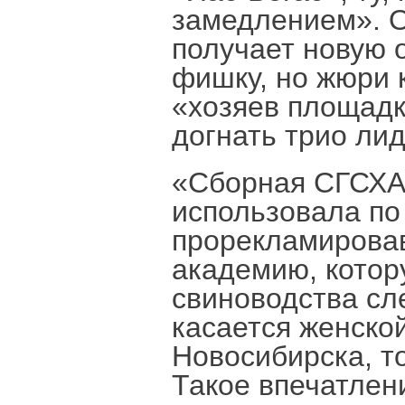
замедлением». О
получает новую о
фишку, но жюри 
«хозяев площадки
догнать трио ли
«Сборная СГСХА»
использовала по
прорекламировав
академию, котор
свиноводства сл
касается женско
Новосибирска, т
Такое впечатлени