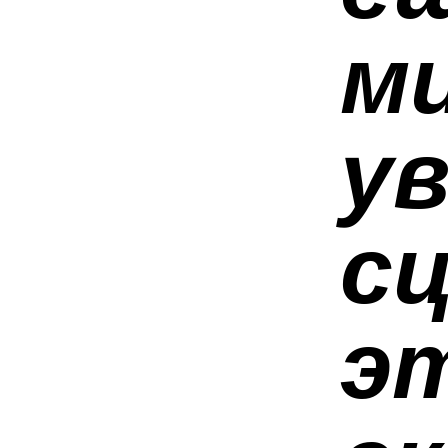
ми
ув
сц
э