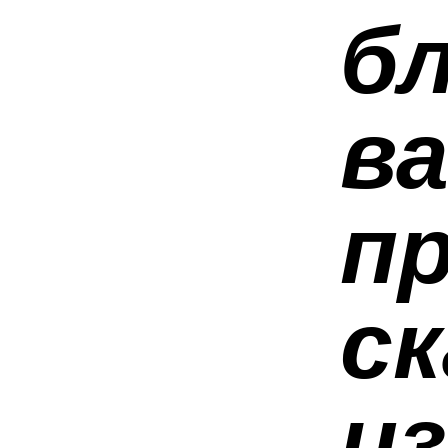
бл
ва
п
ск
из