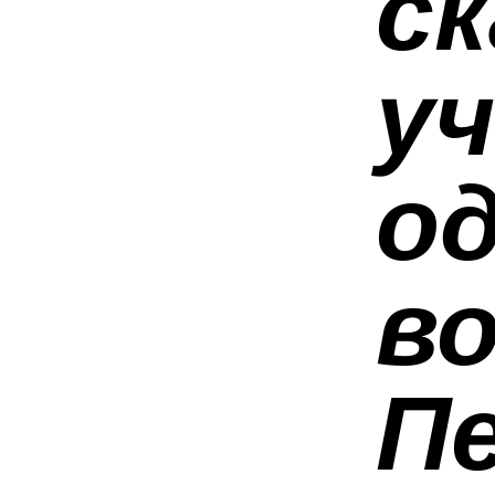
ск
у
о
в
П