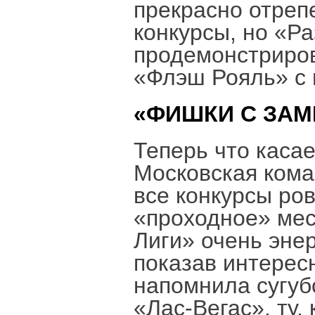
прекрасно отреп
конкурсы, но «Р
продемонстриров
«Флэш Рояль» с 
«ФИШКИ С ЗАМ
Теперь что каса
Московская ком
все конкурсы ров
«проходное» мес
Лиги» очень эне
показав интерес
напомнила сугуб
«Лас-Вегас», ту