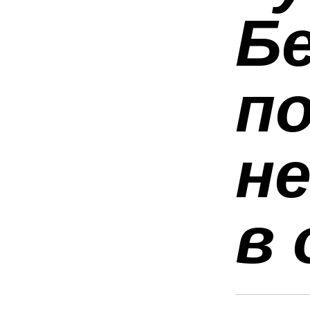
Бе
по
н
в 