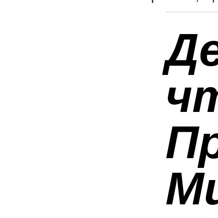
Д
ч
П
М