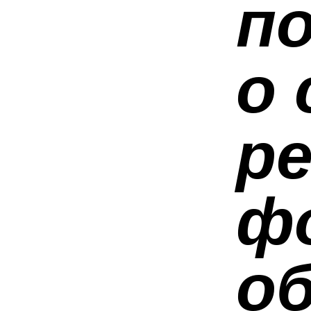
по
о 
р
ф
о