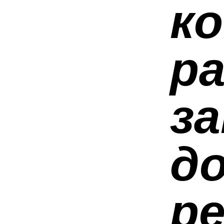
к
р
з
д
р