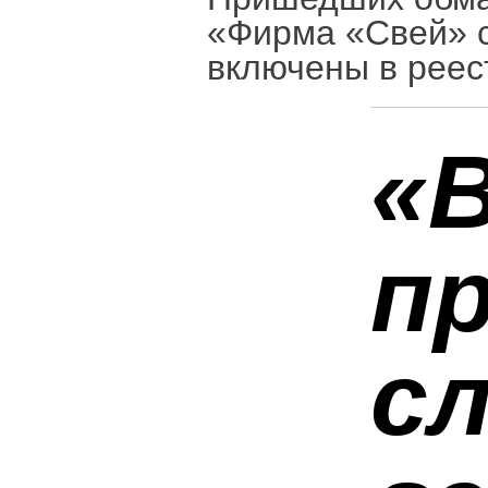
«Фирма «Свей» с
включены в реес
«
п
с