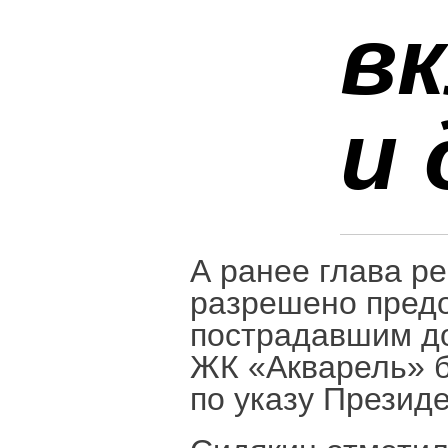
в
и
А ранее глава р
разрешено предо
пострадавшим до
ЖК «Акварель» б
по указу Президе