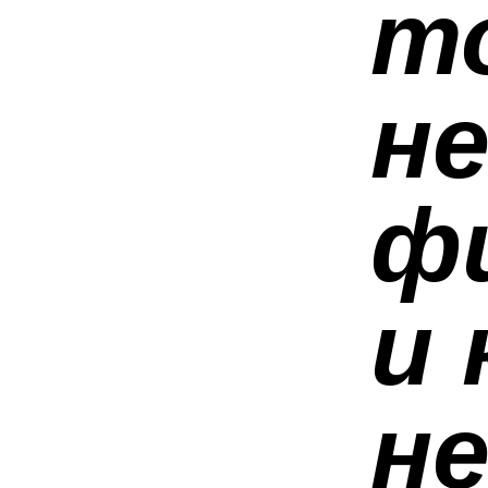
т
н
фи
и
не