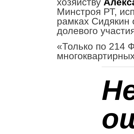
хозяйству
Алекс
Минстроя РТ, исп
рамках Сидякин 
долевого участия
«Только по 214 
многоквартирных
Н
ош