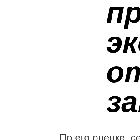
п
э
о
з
По его оценке, с