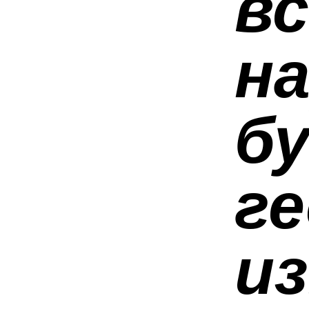
вс
н
б
г
и