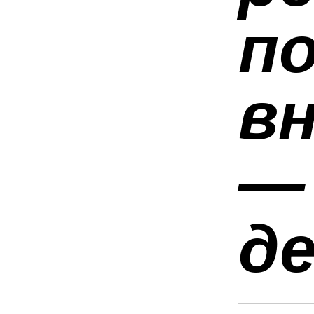
п
в
—
д