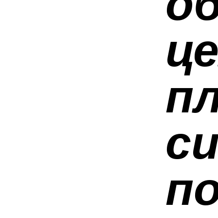
о
ц
пл
с
п