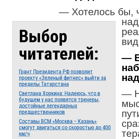
— Хотелось бы, 
над
Выбор
реа
вид
читателей:
— В
наб
Грант Президента РФ позволит
над
проекту «Зеленый фитнес» выйти за
пределы Татарстана
— Н
Светлана Хоркина: Надеюсь, что в
будущем у нас появятся тренеры,
мыс
достойные легендарных
пут
предшественников
Составы ВСМ «Москва – Казань»
сра
смогут двигаться со скоростью до 400
тер
км/ч