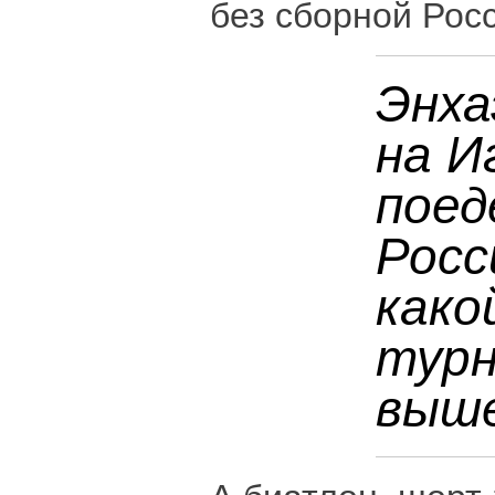
без сборной Рос
Энха
на И
поед
Росс
како
турн
выше