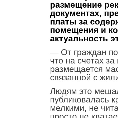
размещение ре
документах, пр
платы за содер
помещения и ко
актуальность э
— От граждан по
что на счетах з
размещается мас
связанной с жил
Людям это меша
публиковалась к
мелкими, не чит
просто не хвата