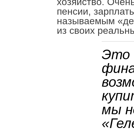
хозяйство. Очен
пенсии, зарплат
называемым «дет
из своих реальн
Это 
фин
возм
купи
мы н
«Гел