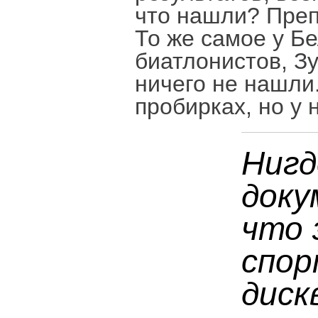
что нашли? Пре
То же самое у Б
биатлонистов, Зу
ничего не нашли
пробирках, но у 
Нигд
доку
что 
спор
диск