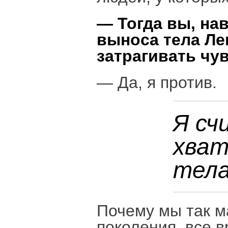
— Тогда вы, на
выноса тела Ле
затрагивать чу
— Да, я против.
Я сч
хват
тела
Почему мы так м
поколения, все 