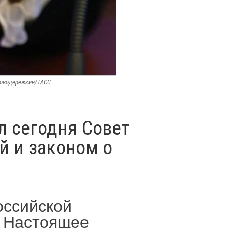
 Новодережкин/ТАСС
л сегодня Совет
й и законом о
оссийской
. Настоящее