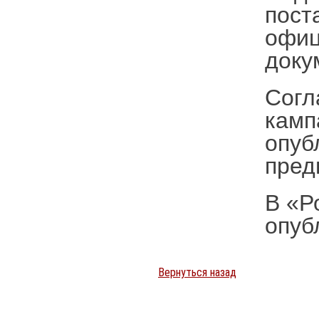
пост
офиц
доку
Согл
камп
опуб
пред
В «Р
опуб
Вернуться назад