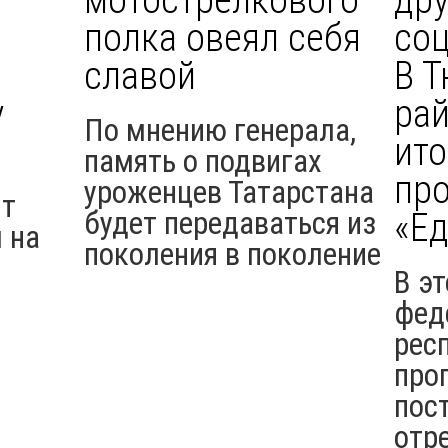
полка овеял себя
соц
славой
В 
у
ра
По мнению генерала,
ито
память о подвигах
пр
уроженцев Татарстана
ит
будет передаваться из
«Ед
 на
поколения в поколение
В эт
фед
рес
про
пос
отр