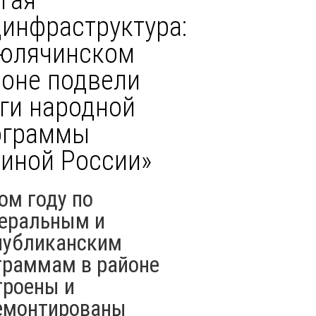
инфраструктура:
Тюлячинском
йоне подвели
ги народной
ограммы
иной России»
ом году по
еральным и
публиканским
граммам в районе
троены и
емонтированы