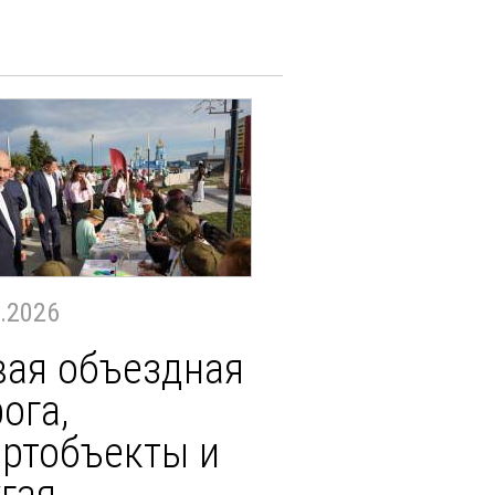
.2026
вая объездная
ога,
ортобъекты и
гая