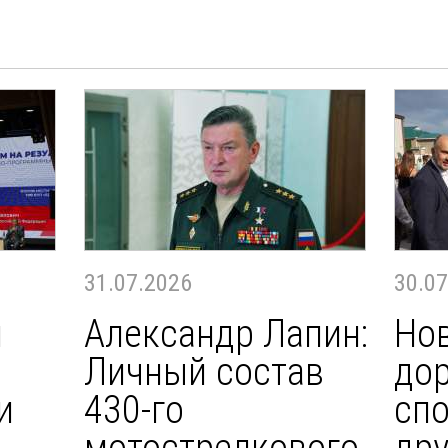
31.07.2026
30.07
и
Александр Лапин:
Но
Личный состав
дор
и
430-го
сп
мотострелкового
дру