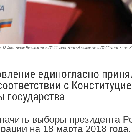
о: 12 Фото: Антон Новодережкин/ТАСС Фото: Антон Новодережкин/ТАСС Фото: Антон
овление единогласно приня
соответствии с Конституцие
ы государства
начить выборы президента Р
рации на 18 марта 2018 года