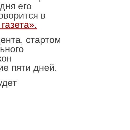
дня его
оворится в
газета».
ента, стартом
ьного
кон
ие пяти дней.
удет