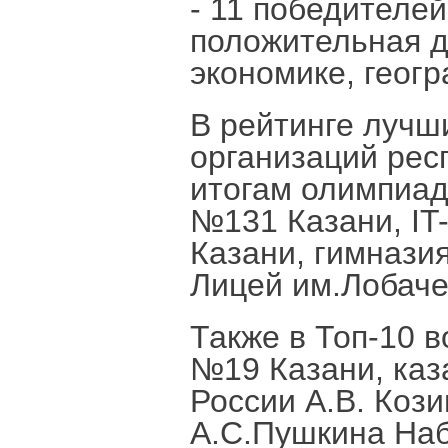
- 11 победителе
положительная д
экономике, геогр
В рейтинге луч
организаций рес
итогам олимпиад
№131 Казани, IT
Казани, гимнази
Лицей им.Лобаче
Также в Топ-10 
№19 Казани, каз
России А.В. Коз
А.С.Пушкина На