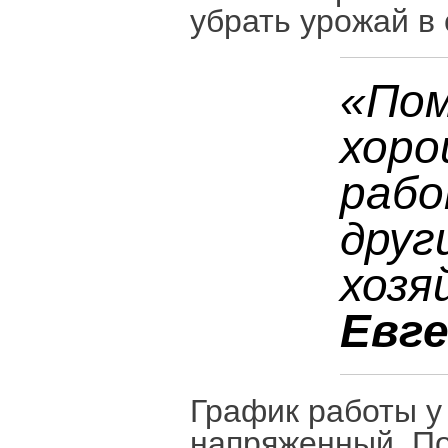
убрать урожай в 
«Пом
хоро
рабо
друг
хозя
Евге
График работы у
напряженный. По