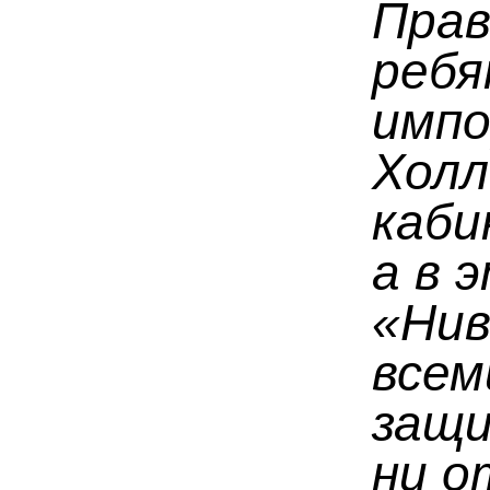
Прав
ребя
имп
Холл
каби
а в 
«Нив
всем
защи
ни о