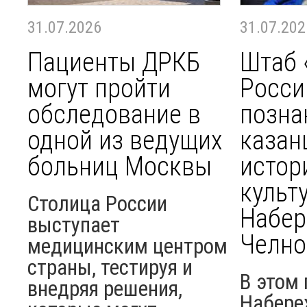
31.07.2026
31.07.202
Пациенты ДРКБ
Штаб 
могут пройти
Росси
обследование в
позна
одной из ведущих
казан
больниц Москвы
истор
культ
Столица России
Набе
выступает
Челно
медицинским центром
страны, тестируя и
В этом 
внедряя решения,
Набере