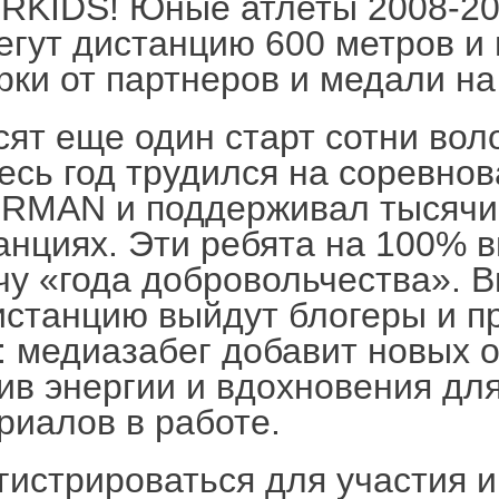
RKIDS! Юные атлеты 2008-201
егут дистанцию 600 метров и 
рки от партнеров и медали н
сят еще один старт сотни вол
весь год трудился на соревно
RMAN и поддерживал тысячи 
анциях. Эти ребята на 100% 
чу «года добровольчества». В
истанцию выйдут блогеры и п
 медиазабег добавит новых 
ив энергии и вдохновения дл
риалов в работе.
гистрироваться для участия и