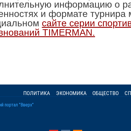
лнительную информацию о ра
енностях и формате турнира 
циальном
сайте серии спорти
внований TIMERMAN.
ПОЛИТИКА
ЭКОНОМИКА
ОБЩЕСТВО
СП
й портал "Вверх"