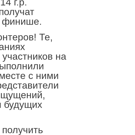
4 г.р.
получат
а финише.
онтеров! Те,
ваниях
участников на
выполнили
месте с ними
редставители
ощущений,
я будущих
 получить