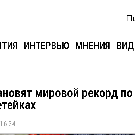
ЫТИЯ
ИНТЕРВЬЮ
МНЕНИЯ
ВИД
ановят мировой рекорд п
етейках
16:34