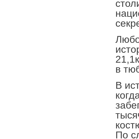
стол
наци
секр
Любо
исто
21,1
в тю
В ис
когд
забе
тыся
кост
По с