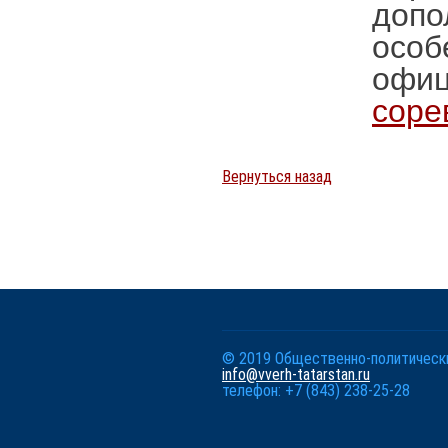
допо
особ
офи
соре
Вернуться назад
© 2019 Общественно-политически
info@vverh-tatarstan.ru
телефон: +7 (843) 238-25-28