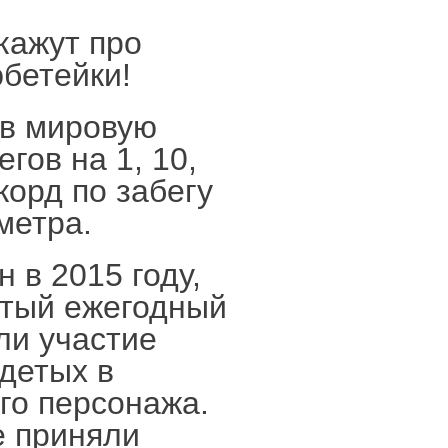
кажут про
бетейки!
в мировую
гов на 1, 10,
корд по забегу
метра.
 в 2015 году,
ртый ежегодный
ли участие
детых в
го персонажа.
е приняли