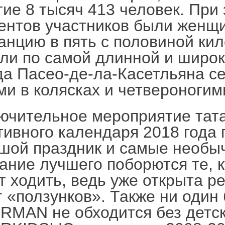
тие 8 тысяч 413 человек. При
ентов участников были женщ
анцию в пять с половиной ки
ли по самой длинной и широк
да Пасео-де-ла-Касетльяна с
ми в колясках и четвероногим
ючительное мероприятие тата
тивного календаря 2018 года 
шой праздник и самые необы
вание лучшего поборются те, 
т ходить, ведь уже открыта р
г «ползунков». Также ни один 
RMAN не обходится без детск