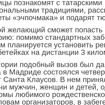
ицы познакомят с татарскими
ональными традициями, расс
еты «эчпочмака» и подарят тю
й желающий сможет попасть 
рию: помимо стандартных забе
км планируется установить ре
бетейках на дистанции 3 кило
тории подобный вызов был дан
а в Мадриде состоялся четве
г Санта Клаусов. В нем приня
чи мужчин, женщин и детей, о
юмы любимого рождественско
ловам организаторов, в забег