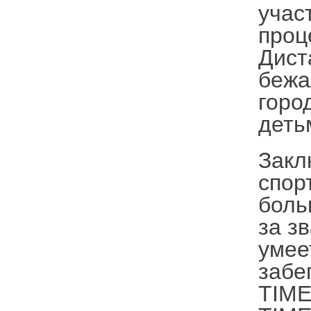
учас
проц
Дист
бежа
горо
деть
Закл
спор
боль
за з
умее
забе
TIME