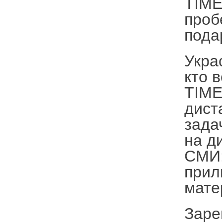
TIME
проб
пода
Укра
кто 
TIME
дист
зада
на д
СМИ:
прил
мате
Заре