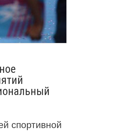
ьное
иятий
циональный
тей спортивной