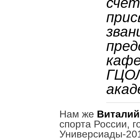
счет
прис
зван
пред
кафе
ГЦОЛ
акад
Нам же
Виталий
спорта России, 
Универсиады-201