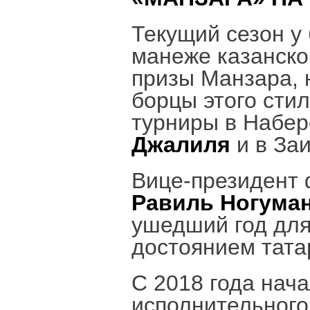
Текущий сезон у
манеже казанског
призы Манзара, 
борцы этого сти
турниры в Набе
Джалиля
и в За
Вице-президент
Равиль Ногума
ушедший год для
достоянием тата
С 2018 года нач
исполнительного