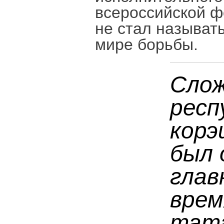
всероссийской ф
не стал называт
мире борьбы.
Слож
респ
корэ
был 
глав
врем
тат