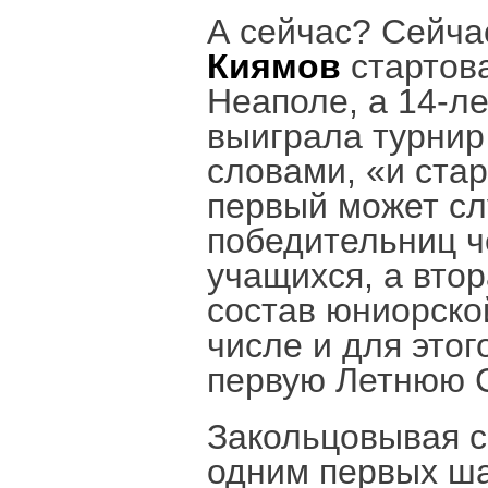
А сейчас? Сейча
Киямов
стартов
Неаполе, а 14-л
выиграла турнир
словами, «и ста
первый может с
победительниц ч
учащихся, а вто
состав юниорско
числе и для этог
первую Летнюю С
Закольцовывая 
одним первых ша