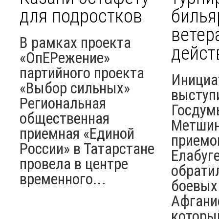
для подростков
билья
ветер
В рамках проекта
дейст
«ОпЕРежение»
партийного проекта
Инициа
«Выбор сильных»
выступ
Региональная
Госдум
общественная
Метшин
приемная «Единой
приемо
России» в Татарстане
Елабуге
провела в центре
обрати
временного...
боевых
Афгани
который