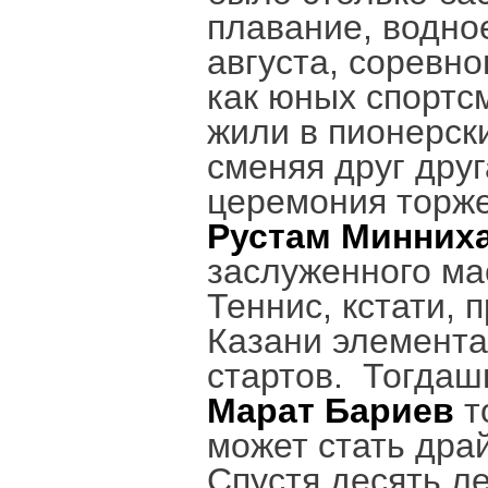
плавание, водное
августа, соревно
как юных спортс
жили в пионерск
сменяя друг друг
церемония торже
Рустам Минних
заслуженного мас
Теннис, кстати, 
Казани элемента
стартов. Тогдаш
Марат Бариев
т
может стать дра
Спустя десять л