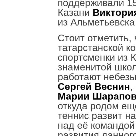
поддерживали 15
Казани
Виктори
из Альметьевска
Стоит отметить,
татарстанской к
спортсменки из К
знаменитой школ
работают небез
Сергей Веснин
,
Марии Шарапо
откуда родом ещ
теннис развит н
над её командой
развития данного