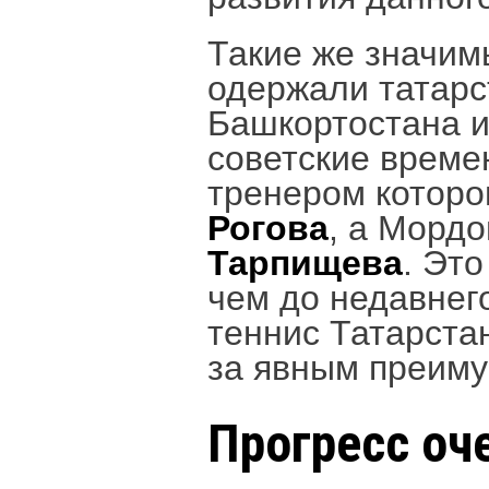
Такие же значи
одержали татарс
Башкортостана 
советские врем
тренером которо
Рогова
, а Морд
Тарпищева
. Эт
чем до недавнег
теннис Татарста
за явным преим
Прогресс оч