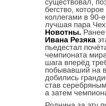
существовал, по
бегство, которое
коллегами в 90-
лучшая пара Че
Новотны.
Ранее 
Ивана Резяка
эт
пьедестал почёт
чемпионата мира
шага вперёд тре
побывавший на в
добились гранди
став серебряным
а затем чемпион
Роднина за эту п