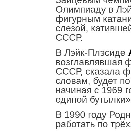
Зайцевым чемпио
Олимпиаду в Лэй
фигурным катани
слезой, катившей
СССР.
В Лэйк-Плэсиде
возглавлявшая ф
СССР, сказала ф
словам, будет по
начиная с 1969 г
единой бутылки»
В 1990 году Род
работать по трё