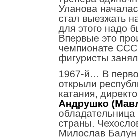
Уланова началась
стал выезжать н
для этого надо б
Впервые это прои
чемпионате СССР
фигуристы занял
1967-й… В перво
открыли республ
катания, директ
Андрушко (Мавл
обладательница
страны. Чехосло
Милослав Балун 