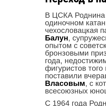
В ЦСКА Роднина 
одиночном катан
чехословацкая 
Балун
, супруже
опытом с советс
бронзовыми при
года, недостижи
фигуристов того
поставили вчера
Власовым
, с к
всесоюзных юно
С 1964 года Род