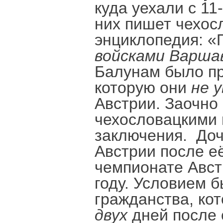
куда уехали с 11
них пишет чехос
энциклопедия: 
войсками Варшав
Балунам было пр
которую они
не 
Австрии. Заочно
чехословацкими 
заключения. Доч
Австрии после е
чемпионате Авст
году. Условием 
гражданства, ко
двух
дней после с