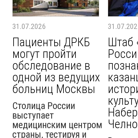
31.07.2026
31.07.202
Пациенты ДРКБ
Штаб 
могут пройти
Росси
обследование в
позна
одной из ведущих
казан
больниц Москвы
истор
культ
Столица России
Набе
выступает
Челно
медицинским центром
страны, тестируя и