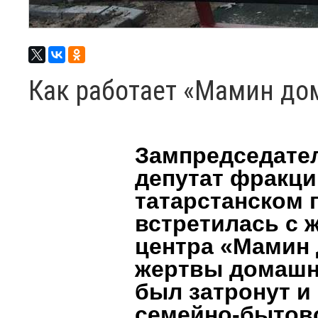
Как работает «Мамин до
Зампредседател
депутат фракци
татарстанском 
встретилась с 
центра «Мамин 
жертвы домашне
был затронут и
семейно-бытово