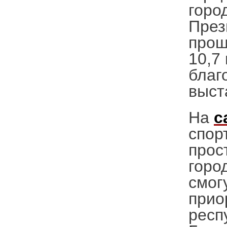
горо
През
прош
10,7
благ
выст
На
с
спор
прос
горо
смог
прио
респ