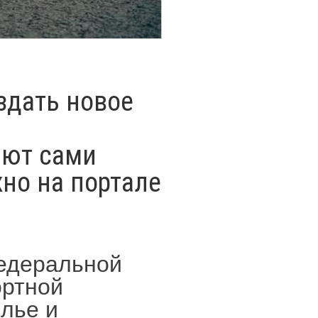
здать новое
ают сами
жно на портале
федеральной
ртной
лье и