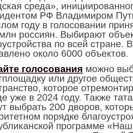
дская среда», инициированно
идентом РФ Владимиром Пут
лом году в голосовании прин
 млн россиян. Выбирают объе
оустройства по всей стране. В
авлено около 6000 объектов.
айте голосования
можно выб
тплощадку или другое общес
транство, которое отремонти
де уже в 2024 году. Также тат
ут выбрать 200 дворов, котор
ритетном порядке благоустро
убликанской программе «Наш