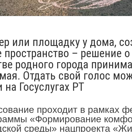
ер или площадку у дома, со
 пространство – решение о
тве родного города приним
мая. Отдать свой голос мо
 на Госуслугах РТ
сование проходит в рамках 
раммы «Формирование комфо
дской среды» нацпроекта «Жи