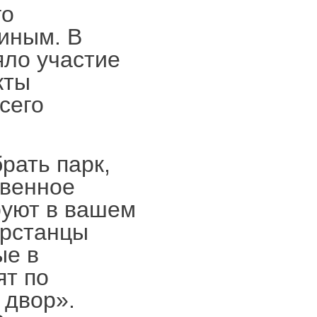
го
иным. В
яло участие
кты
сего
рать парк,
твенное
руют в вашем
арстанцы
ые в
ят по
 двор».