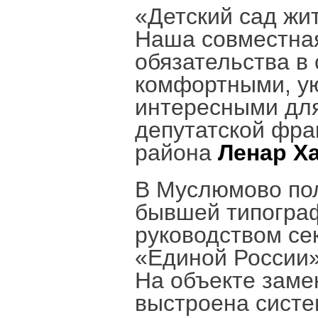
«Детский сад жи
Наша совместная
обязательства в
комфортными, у
интересными для
депутатской фра
района
Ленар Х
В Муслюмово по
бывшей типограф
руководством се
«Единой России»
На объекте заме
выстроена систе