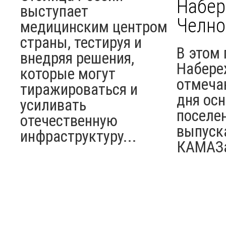
Набе
выступает
Челно
медицинским центром
страны, тестируя и
В этом 
внедряя решения,
Набере
которые могут
отмеча
тиражироваться и
дня ос
усиливать
поселен
отечественную
выпуск
инфраструктуру...
КАМАЗ