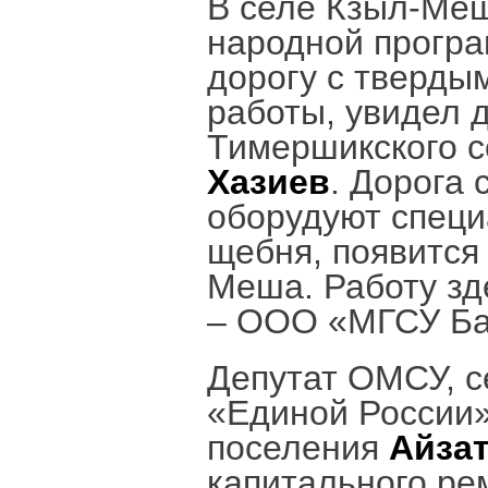
В селе Кзыл-Меш
народной прогр
дорогу с тверды
работы, увидел 
Тимершикского с
Хазиев
. Дорога
оборудуют специ
щебня, появится
Меша. Работу зд
– ООО «МГСУ Ба
Депутат ОМСУ, с
«Единой России»
поселения
Айзат
капитального ре