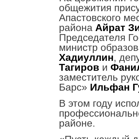
общежития прису
Апастовского мес
района
Айрат З
Председателя Г
министр образов
Хадиуллин
, деп
Тагиров
и
Фанил
заместитель рук
Барс»
Ильфан Г
В этом году испо
профессионально
районе.