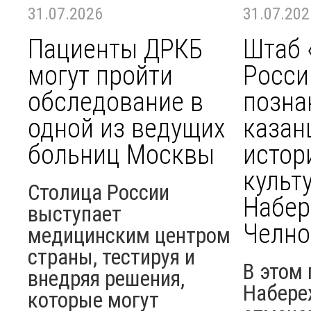
31.07.2026
31.07.202
Пациенты ДРКБ
Штаб 
могут пройти
Росси
обследование в
позна
одной из ведущих
казан
больниц Москвы
истор
культ
Столица России
Набе
выступает
Челно
медицинским центром
страны, тестируя и
В этом 
внедряя решения,
Набере
которые могут