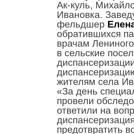
Ак-куль, Михайл
Ивановка. Заве
фельдшер
Елен
обратившихся па
врачам Лениного
в сельские посе
диспансеризации
диспансеризацию
жителям села Ив
«За день специа
провели обследо
ответили на воп
диспансеризация
предотвратить в