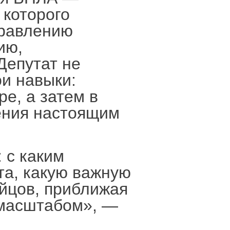
 которого
правлению
ию,
Депутат не
ои навыки:
е, а затем в
ения настоящим
 с каким
та, какую важную
ойцов, приближая
 масштабом», —