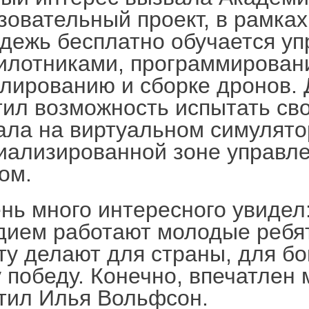
зовательный проект, в рамках
дежь бесплатно обучается у
илотниками, программирован
лированию и сборке дронов. 
тил возможность испытать св
ала на виртуальном симулятор
иализированной зоне управл
ом.
нь много интересного увидел:
дием работают молодые ребя
ту делают для страны, для б
 победу. Конечно, впечатлен
тил Илья Вольфсон.