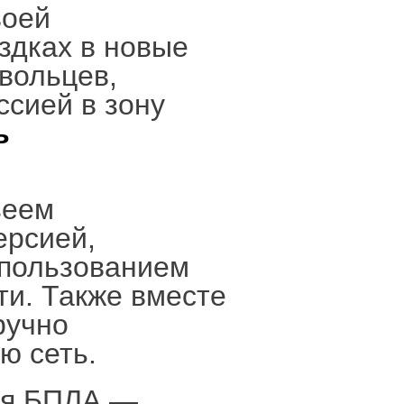
воей
здках в новые
вольцев,
ссией в зону
ь
зеем
ерсией,
спользованием
ти. Также вместе
ручно
ю сеть.
ия БПЛА —