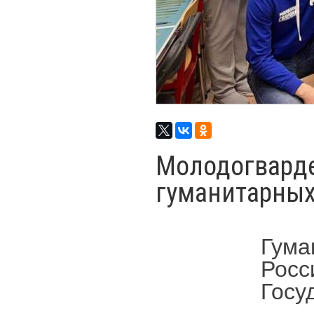
Молодогвард
гуманитарных
Гума
Росс
Госу