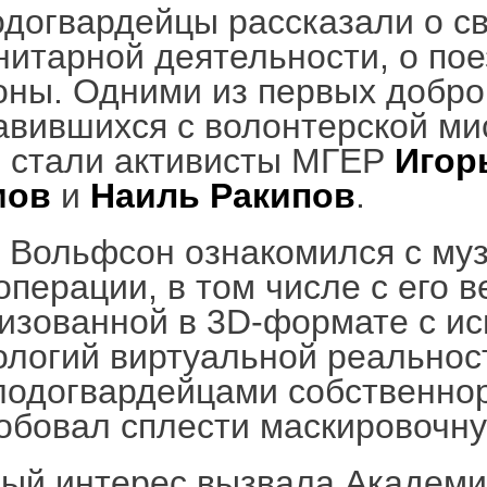
догвардейцы рассказали о с
нитарной деятельности, о пое
оны. Одними из первых добро
авившихся с волонтерской ми
 стали активисты МГЕР
Игор
мов
и
Наиль Ракипов
.
 Вольфсон ознакомился с му
операции, в том числе с его в
изованной в 3D-формате с и
ологий виртуальной реальнос
лодогвардейцами собственно
обовал сплести маскировочну
ый интерес вызвала Академ