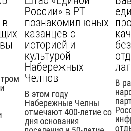
КБ
Штаб «Единой
Ба
России» в РТ
ед
 в
познакомил юных
пр
ущих
казанцев с
кач
квы
историей и
бе
культурой
отд
Набережных
лаг
Челнов
нтром
В р
 и
нар
В этом году
пар
Набережные Челны
Рос
отмечают 400-летие со
и
инф
дня основания
отд
поселения и 50-летие