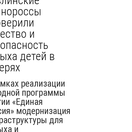
влинские
инороссы
оверили
ество и
зопасность
ыха детей в
ерях
амках реализации
одной программы
тии «Единая
сия» модернизация
раструктуры для
ыха и