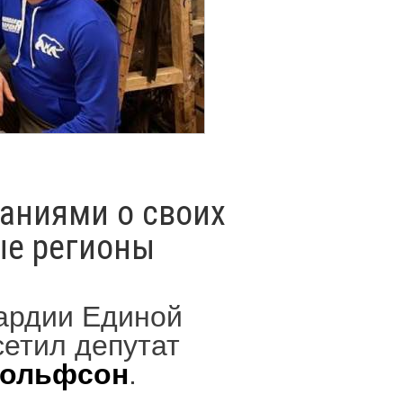
аниями о своих
ые регионы
ардии Единой
сетил депутат
Вольфсон
.