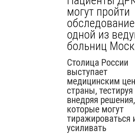
Пациенты ДР
могут пройти
обследование
одной из вед
больниц Мос
Столица России
выступает
медицинским це
страны, тестируя
внедряя решения,
которые могут
тиражироваться 
усиливать