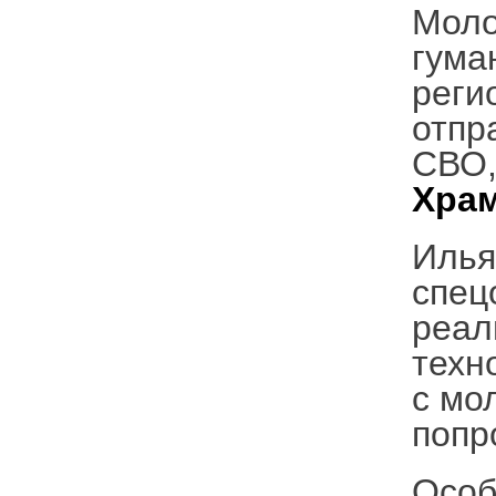
Моло
гума
реги
отпр
СВО,
Хра
Илья
спец
реал
техн
с мо
попр
Особ