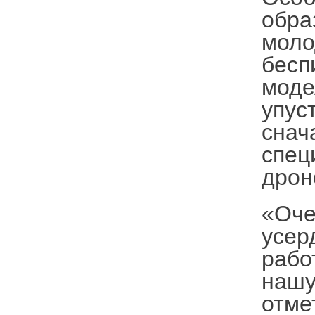
обра
моло
бесп
моде
упус
снач
спец
дрон
«Оче
усер
рабо
нашу
отме