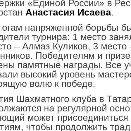
ержки «Единой России» в Рес
рстан
Анастасия Исаева
.
тогам напряженной борьбы б
дители турнира: 1 место заня
сто – Алмаз Куликов, 3 место
нников. Победителям и приз
ены памятные награды. Все у
зали высокий уровень мастер
оящую волю к победе.
тия Шахматного клуба в Тата
олжаются на регулярной осно
ющий может присоединиться
тиям, чтобы продолжить тра