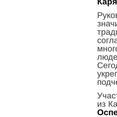
Каря
Руко
знач
трад
согл
мног
люде
Сего
укре
подч
Учас
из К
Осп