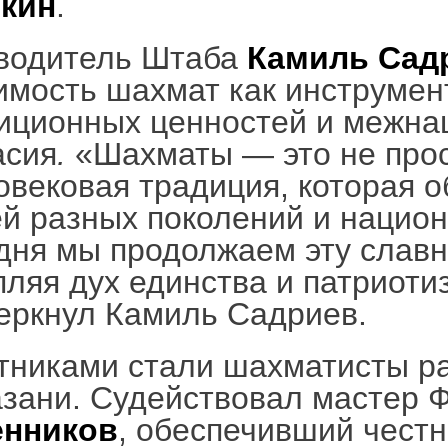
кин
.
водитель Штаба
Камиль Сад
имость шахмат как инструмен
иционных ценностей и межна
асия
.
«Шахматы — это не прос
овековая традиция, которая 
й разных поколений и национ
дня мы продолжаем эту слав
пляя дух единства и патриотиз
еркнул Камиль Садриев.
тниками стали шахматисты р
азани. Судействовал мастер
енников
, обеспечивший честн