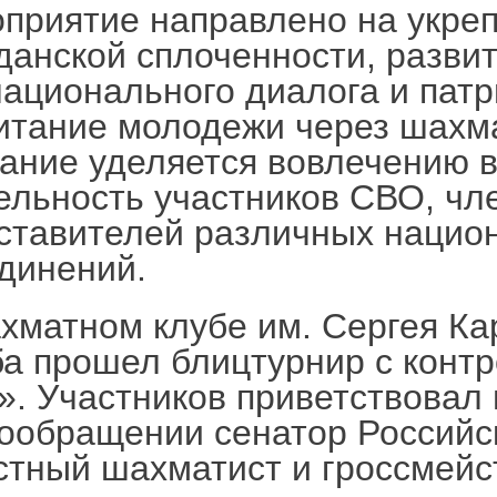
приятие направлено на укре
данской сплоченности, разви
ационального диалога и патр
итание молодежи через шахм
ание уделяется вовлечению 
ельность участников СВО, чл
ставителей различных нацио
динений.
хматном клубе им. Сергея Ка
а прошел блицтурнир с конт
». Участников приветствовал 
ообращении сенатор Российс
стный шахматист и гроссмей