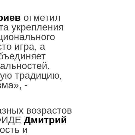
риев
отметил
та укрепления
ционального
то игра, а
объединяет
альностей.
ную традицию,
ма», -
азных возрастов
 ФИДЕ
Дмитрий
ость и