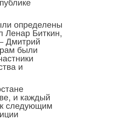
публике
ыли определены
л Ленар Биткин,
 – Дмитрий
ерам были
частники
ства и
рстане
ве, и каждый
 к следующим
диции