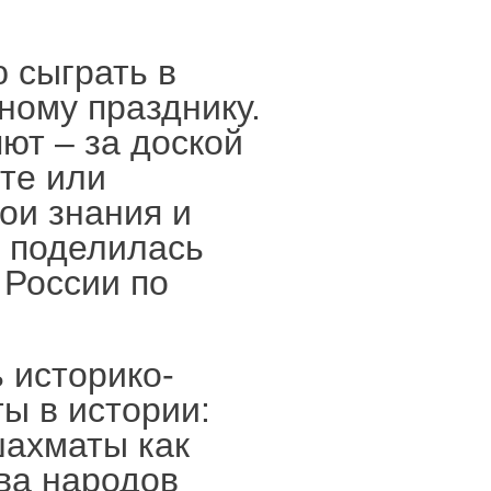
 сыграть в
ному празднику.
ют – за доской
те или
ои знания и
– поделилась
 России по
 историко-
ы в истории:
шахматы как
ва народов