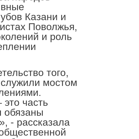
ивные
убов Казани и
истах Поволжья,
колений и роль
еплении
тельство того,
 служили мостом
лениями.
 это часть
ы обязаны
, - рассказала
 общественной