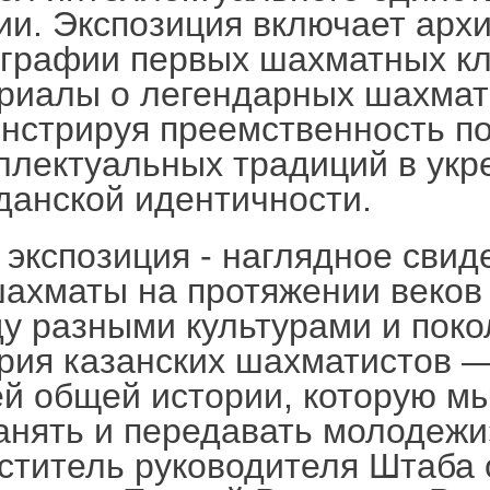
ии. Экспозиция включает арх
графии первых шахматных кл
риалы о легендарных шахмат
нстрируя преемственность по
ллектуальных традиций в укр
данской идентичности.
 экспозиция - наглядное свиде
шахматы на протяжении веков
у разными культурами и поко
рия казанских шахматистов —
й общей истории, которую м
анять и передавать молодежи»
ститель руководителя Штаба