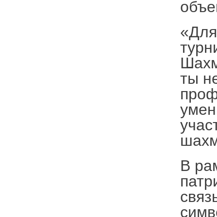
объе
«Для
турн
Шахм
ты н
проф
умен
учас
шах
В ра
патр
связ
симв