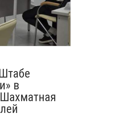
 Штабе
и» в
 «Шахматная
елей