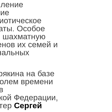
пление
тие
иотическое
аты. Особое
в шахматную
енов их семей и
нальных
рякина на базе
ролем времени
в
кой Федерации,
стер
Сергей