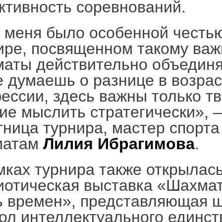
ктивность соревнований.
 меня было особенной честью
ире, посвященном такому важ
аты действительно объединя
е думаешь о разнице в возрас
ессии, здесь важны только тв
ие мыслить стратегически», 
тница турнира, мастер спорта
матам
Лилия Ибрагимова
.
мках турнира также открылась
иотическая выставка «Шахмат
ь времен», представляющая 
ол интеллектуального единст