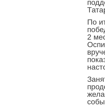
подд
Тата
По и
побе
2 ме
Оспи
вруч
пока
наст
Заня
прод
жела
собы