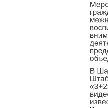
Меро
граж
межн
восп
вним
деят
пред
объе
В Ша
Штаб
«3+2
виде
изве