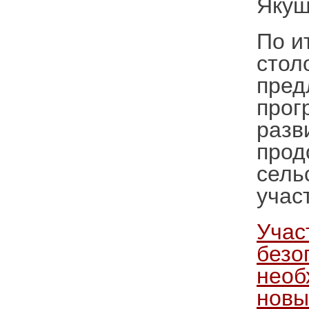
Якуш
По и
стол
пред
прог
разв
прод
сель
учас
Учас
безо
необ
новы