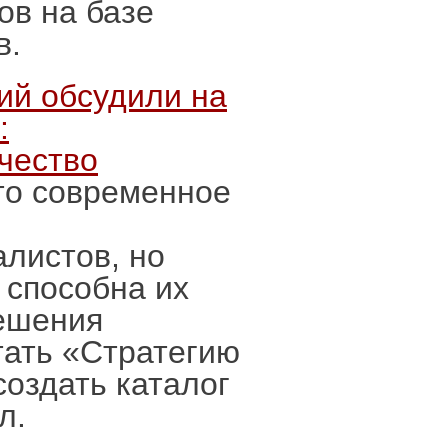
ов на базе
в.
ий обсудили на
:
чество
то современное
листов, но
 способна их
решения
тать «Стратегию
создать каталог
ёл.