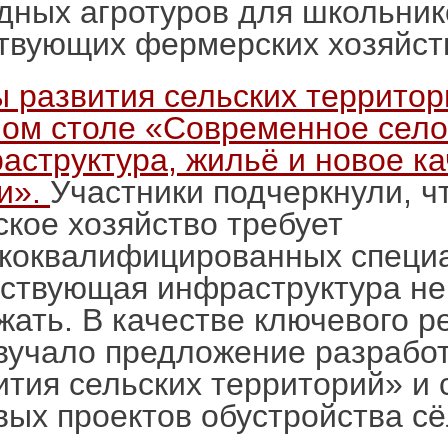
дных агротуров для школьник
твующих фермерских хозяйст
 развития сельских территор
лом столе «Современное село
аструктура, жильё и новое ка
и».
Участники подчеркнули, ч
ское хозяйство требует
коквалифицированных специа
ствующая инфраструктура не
жать. В качестве ключевого 
вучало предложение разрабо
ития сельских территорий» и 
вых проектов обустройства с