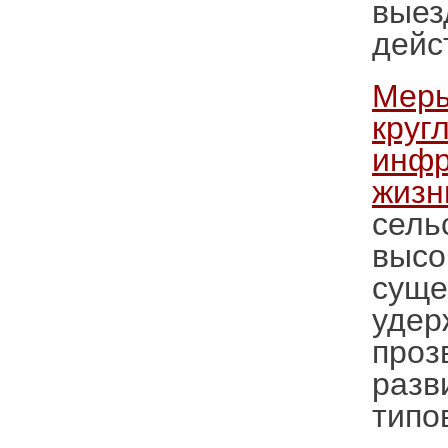
выез
дейс
Меры
круг
инфр
жизн
сель
высо
суще
удер
проз
разв
типо