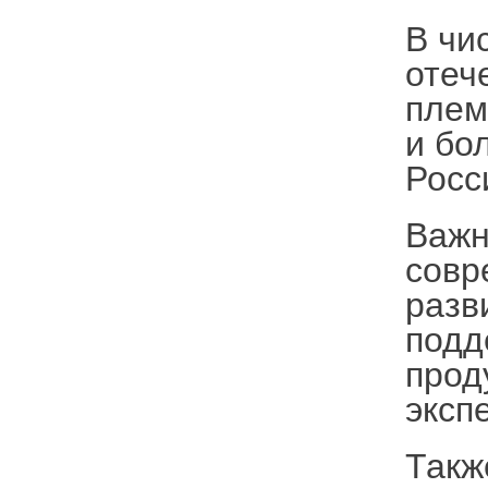
В чи
отеч
плем
и бо
Росс
Важн
совр
разв
подд
прод
эксп
Такж