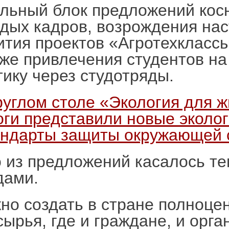
льный блок предложений кос
дых кадров, возрождения нас
ития проектов «Агротехклассы
кже привлечения студентов н
тику через студотряды.
руглом столе «Экология для ж
оги представили новые эколо
андарты защиты окружающей
 из предложений касалось т
дами.
но создать в стране полноце
сырья, где и граждане, и орга