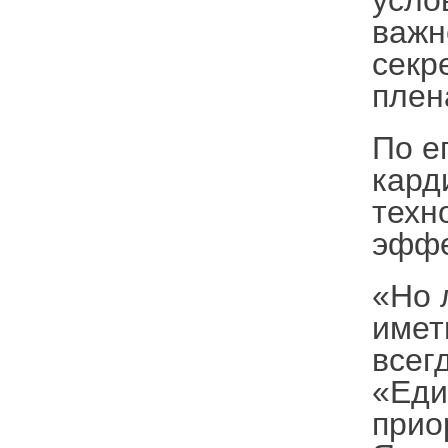
усло
важн
секр
плен
По е
кард
техн
эффе
«Но 
имет
всег
«Еди
прио