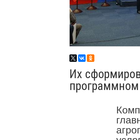
Их сформиров
программном 
Комп
глав
агро