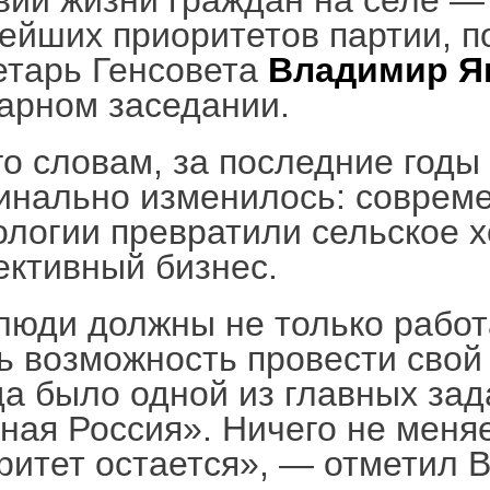
вий жизни граждан на селе —
ейших приоритетов партии, п
етарь Генсовета
Владимир Я
арном заседании.
го словам, за последние годы
инально изменилось: совреме
ологии превратили сельское х
ктивный бизнес.
люди должны не только работа
ь возможность провести свой 
да было одной из главных зад
ная Россия». Ничего не меняе
ритет остается», — отметил 