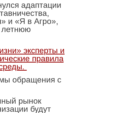
нулся адаптации
тавничества,
» и «Я в Агро»,
а летнюю
изни» эксперты и
гические правила
 среды.
емы обращения с
нный рынок
низации будут