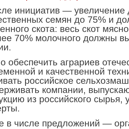
сле инициатив — увеличение
ественных семян до 75% и до
енного скота: весь скот мясн
лее 70% молочного должны в
ии.
о обеспечить аграриев отече
еменной и качественной техни
ивать российское сельхозмаш
ерживать компании, выпуска
укцию из российского сырья,
ерты.
е в числе предложений — ор