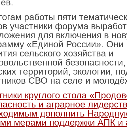
ев.
тогам работы пяти тематическ
ов участники форума выработ
ложения для включения в но
рамму «Единой России». Они 
ития сельского хозяйства и
овольственной безопасности,
ских территорий, экологии, п
тников СВО на селе и молодё
тники круглого стола «Продо
пасность и аграрное лидерст
ходимым дополнить Народну
ми мерами поддержки АПК и 