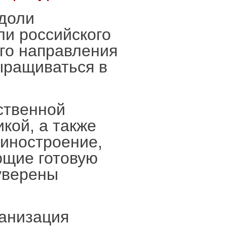
 доли
ли российского
ого направления
ыращиваться в
ственной
кой, а также
иностроение,
ющие готовую
 уверены
ганизация