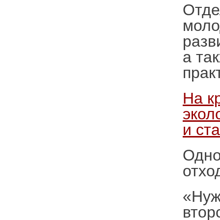
Отде
моло
разв
а та
прак
На к
экол
и ст
Одно
отхо
«Нуж
втор