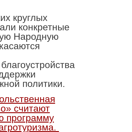
их круглых
али конкретные
вую Народную
касаются
 благоустройства
оддержки
жной политики.
вольственная
во» считают
ю программу
агротуризма.