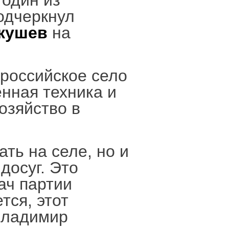
 один из
одчеркнул
кушев
на
 российское село
нная техника и
озяйство в
ть на селе, но и
досуг. Это
ач партии
тся, этот
Владимир