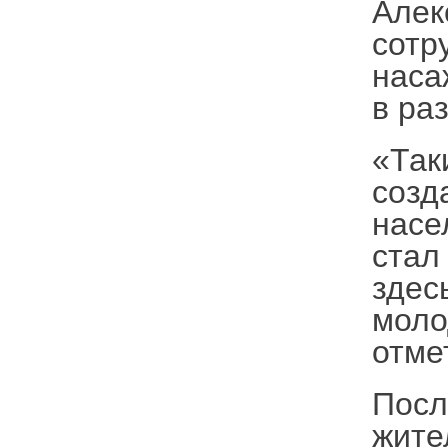
Алек
сотр
наса
в ра
«Так
созд
насе
стал
здес
моло
отме
Посл
жите