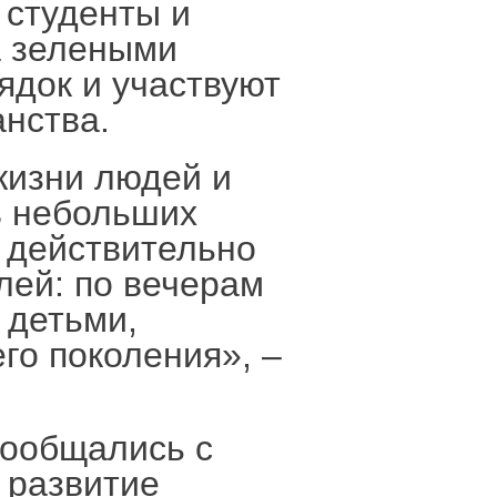
 студенты и
а зелеными
док и участвуют
анства.
жизни людей и
в небольших
к действительно
лей: по вечерам
 детьми,
го поколения», –
пообщались с
 развитие