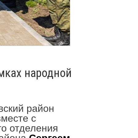
амках народной
вский район
месте с
го отделения