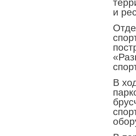
терр
и ре
Отде
спор
пост
«Раз
спор
В хо
парк
брус
спор
обор