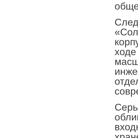
обще
След
«Сол
корп
ходе
масш
инже
отде
совр
Серь
обли
вход
хран