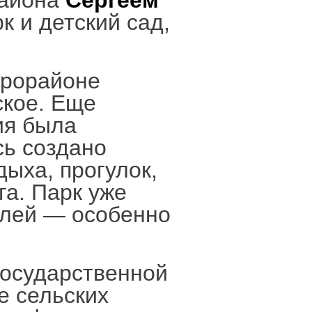
района
Сергеем
к и детский сад,
крорайоне
ское. Еще
ия была
сь создано
ыха, прогулок,
га. Парк уже
елей — особенно
государственной
е сельских