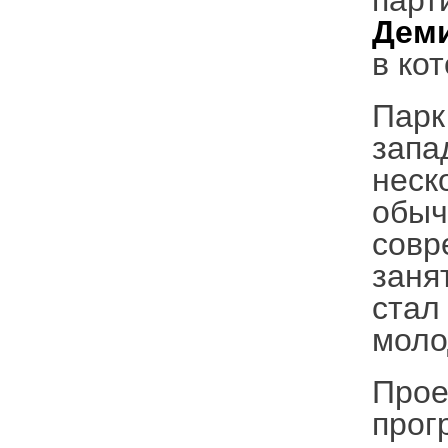
парт
Дем
в ко
Парк
запа
неск
обыч
совр
заня
стал
моло
Прое
прог