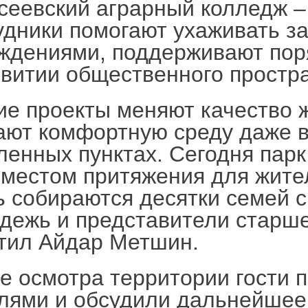
сеевский аграрный колледж –
удники помогают ухаживать з
ждениями, поддерживают поря
звитии общественного простр
ие проекты меняют качество 
ают комфортную среду даже 
ленных пунктах. Сегодня пар
 местом притяжения для жите
ь собираются десятки семей с
дежь и представители старше
тил Айдар Метшин.
е осмотра территории гости 
лями и обсудили дальнейшее