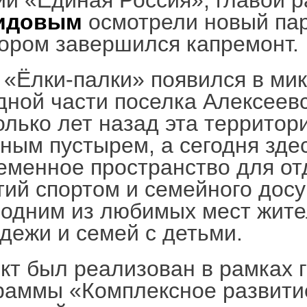
ии «Единая Россия», главой 
идовым
осмотрели новый пар
тором завершился капремонт.
 «Ёлки-палки» появился в ми
дной части поселка Алексеев
олько лет назад эта территор
ным пустырем, а сегодня зде
еменное пространство для отд
тий спортом и семейного досу
 одним из любимых мест жит
дежи и семей с детьми.
кт был реализован в рамках 
раммы «Комплексное развити