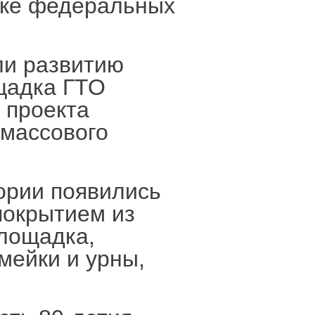
жке федеральных
ли развитию
щадка ГТО
 проекта
 массового
ории появились
покрытием из
площадка,
мейки и урны,