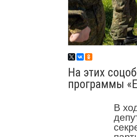
На этих соцо
программы «Е
В хо
депу
секр