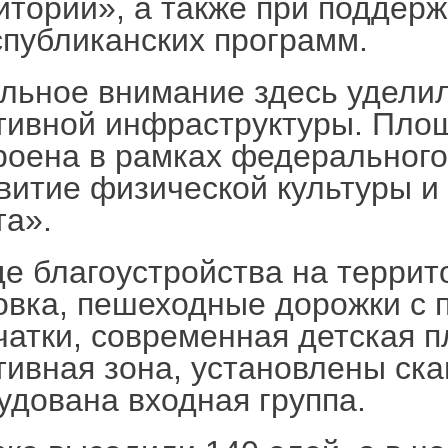
иторий», а также при поддер
спубликанских программ.
льное внимание здесь удели
тивной инфраструктуры. Пло
роена в рамках федерального
витие физической культуры и
та».
де благоустройства на террит
овка, пешеходные дорожки с 
чатки, современная детская 
тивная зона, установлены ска
удована входная группа.