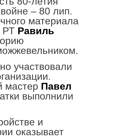
сть 80-летия
войне – 80 лип.
очного материала
а РТ
Равиль
торию
 можжевельником.
вно участвовали
ганизации.
й мастер
Павел
чатки выполнили
ройстве и
ии оказывает