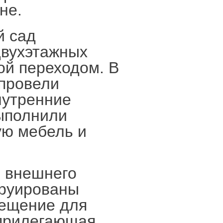
не.
й сад
двухэтажных
ой переходом. В
 провели
нутренние
выполнили
ую мебель и
и внешнего
труированы
мещение для
 прилегающая