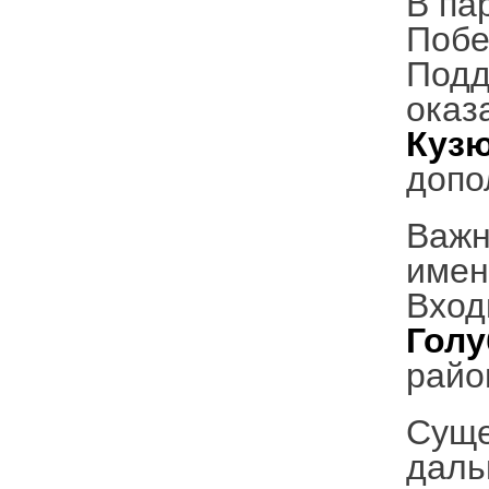
В па
Побе
Подд
оказ
Куз
допо
Важн
имен
Вход
Голу
райо
Суще
даль