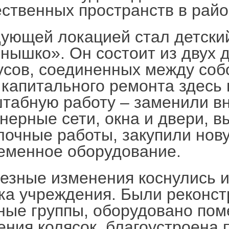
ственных пространств в райо
ующей локацией стал детски
нышко». Он состоит из двух 
усов, соединенных между соб
 капитального ремонта здесь
табную работу – заменили в
нерные сети, окна и двери, 
лочные работы, закупили нов
еменное оборудование.
езные изменения коснулись 
ка учреждения. Были реконс
ные группы, оборудовано по
ения колясок, благоустроена