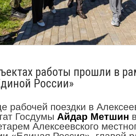
бъектах работы прошли в р
диной России»
де рабочей поездки в Алексее
тат Госдумы
Айдар Метшин
в
етарем Алексеевского местно