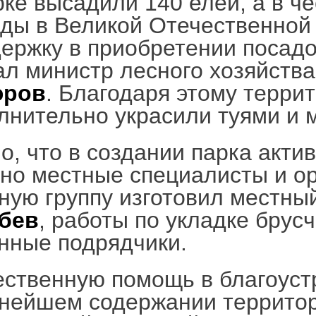
рке высадили 140 елей, а в че
ды в Великой Отечественной 
ержку в приобретении посад
ал министр лесного хозяйств
юров
. Благодаря этому терри
лнительно украсили туями и
о, что в создании парка акти
но местные специалисты и ор
ную группу изготовил местны
бев
, работы по укладке брус
нные подрядчики.
ственную помощь в благоуст
нейшем содержании территор