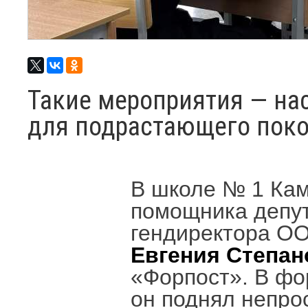
Такие мероприятия — н
для подрастающего пок
В школе № 1 Кам
помощника депут
гендиректора ОО
Евгения Степа
«Форпост». В фо
он поднял непро