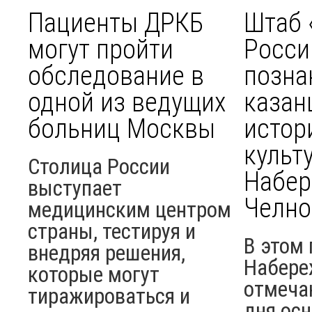
Пациенты ДРКБ
Штаб 
могут пройти
Росси
обследование в
позна
одной из ведущих
казан
больниц Москвы
истор
культ
Столица России
Набе
выступает
Челно
медицинским центром
страны, тестируя и
В этом 
внедряя решения,
Набере
которые могут
отмеча
тиражироваться и
дня ос