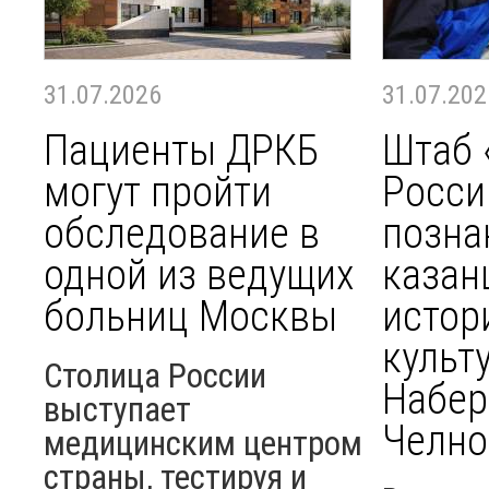
31.07.2026
31.07.202
Пациенты ДРКБ
Штаб 
могут пройти
Росси
обследование в
позна
одной из ведущих
казан
больниц Москвы
истор
культ
Столица России
Набе
выступает
Челно
медицинским центром
страны, тестируя и