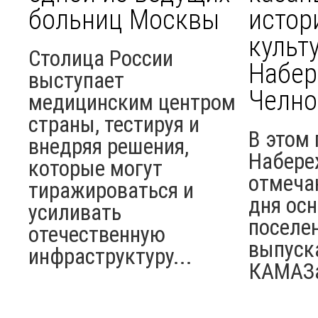
больниц Москвы
истор
культ
Столица России
Набе
выступает
Челно
медицинским центром
страны, тестируя и
В этом 
внедряя решения,
Набере
которые могут
отмеча
тиражироваться и
дня ос
усиливать
поселен
отечественную
выпуск
инфраструктуру...
КАМАЗ