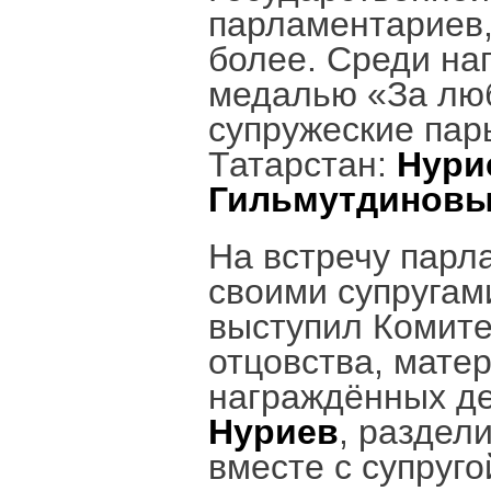
парламентариев,
более. Среди н
медалью «За люб
супружеские пар
Татарстан:
Нури
Гильмутдинов
На встречу парл
своими супругам
выступил Комите
отцовства, матер
награждённых де
Нуриев
, раздел
вместе с супруго