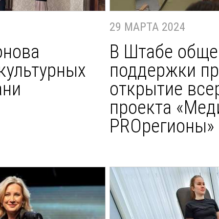
29 МАРТА 2024
онова
В Штабе обще
 культурных
поддержки п
ани
открытие все
проекта «Ме
PROрегионы»