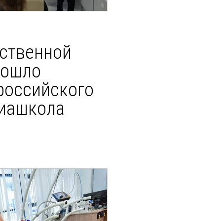
ственной
рошло
российского
диашкола