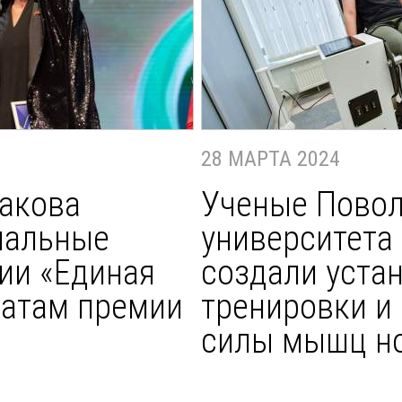
28 МАРТА 2024
акова
Ученые Пово
иальные
университета
ии «Единая
создали уста
еатам премии
тренировки и
силы мышц н