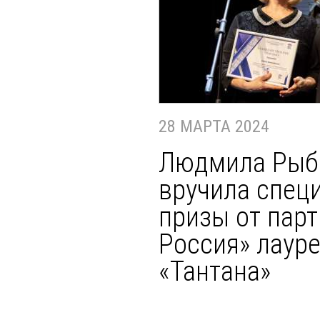
28 МАРТА 2024
Людмила Рыб
вручила спец
призы от парт
Россия» лаур
«Тантана»