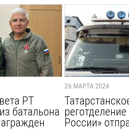
26 МАРТА 2024
вета РТ
Татарстанско
из батальона
реготделение
награжден
России» отпр