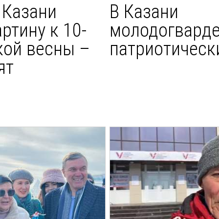
 Казани
В Казани
ртину к 10-
молодогвард
ой весны –
патриотичес
ят