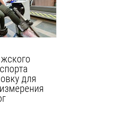
лжского
 спорта
новку для
 измерения
ог