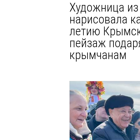
Художница из
нарисовала ка
летию Крымск
пейзаж подар
крымчанам