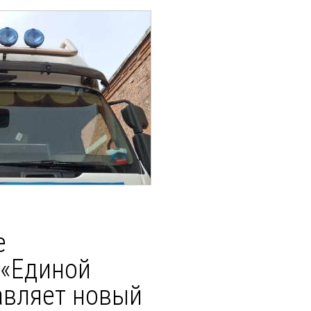
е
 «Единой
авляет новый