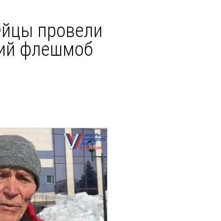
ейцы провели
кий флешмоб