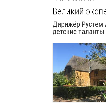
Великий эксп
Дирижёр Рустем А
детские таланты