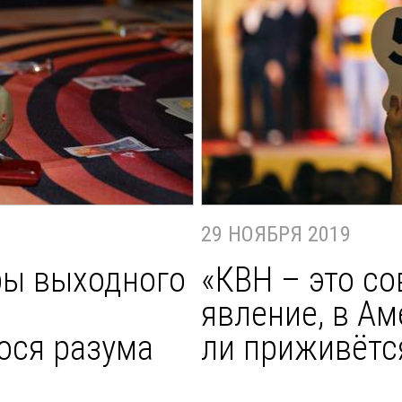
29 НОЯБРЯ 2019
ы выходного
«КВН – это со
явление, в Ам
ося разума
ли приживётс