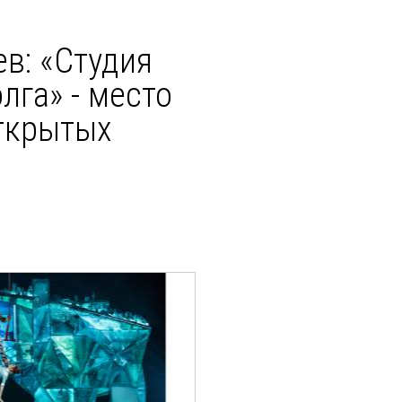
в: «Студия
лга» - место
ткрытых