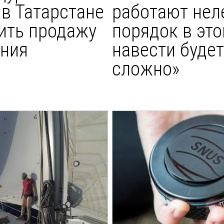
 в Татарстане
работают неле
чить продажу
порядок в это
ения
навести будет
сложно»