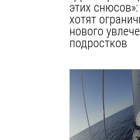
этих снюсов»:
хотят ограни
нового увлеч
подростков