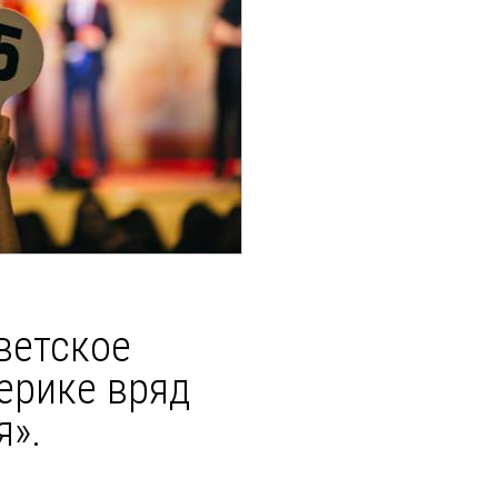
ветское
ерике вряд
я».