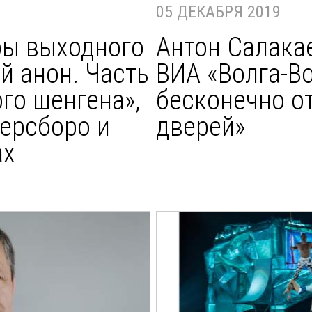
05 ДЕКАБРЯ 2019
ы выходного
Антон Салакае
й анон. Часть
ВИА «Волга-Во
ого шенгена»,
бесконечно о
терсборо и
дверей»
ах