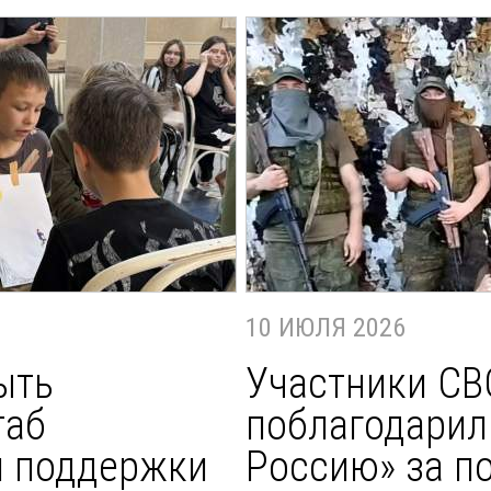
10 ИЮЛЯ 2026
ыть
Участники СВ
таб
поблагодарил
й поддержки
Россию» за п