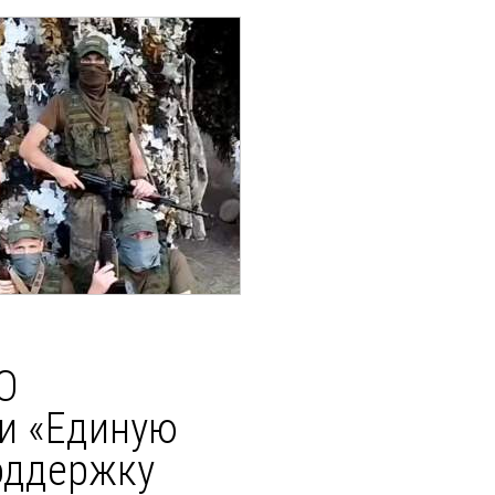
О
и «Единую
оддержку