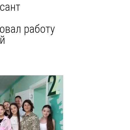
сант
овал работу
ей