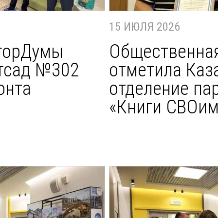
15 ИЮЛЯ 2026
горДумы
Общественная
тсад №302
отметила Каз
онта
отделение па
«Книги СВОим