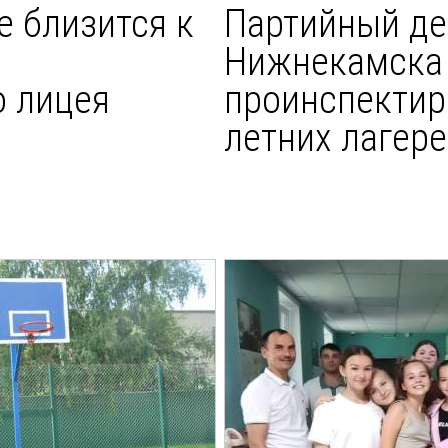
е близится к
Партийный де
Нижнекамска
о лицея
проинспектир
летних лагер