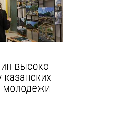
ин высоко
у казанских
я молодежи