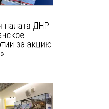
 палата ДНР
анское
ртии за акцию
»