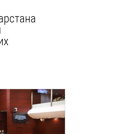
арстана
н
их