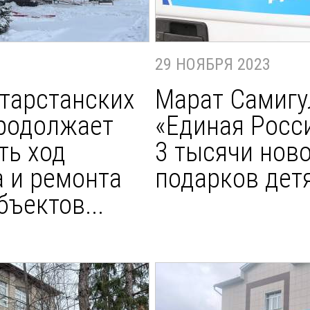
29 НОЯБРЯ 2023
атарстанских
Марат Самигу
родолжает
«Единая Росс
ть ход
3 тысячи нов
а и ремонта
подарков дет
ъектов...