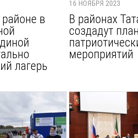
16 НОЯБРЯ 2023
 районе в
В районах Тат
ной
создадут пла
Единой
патриотическ
тально
мероприятий
ий лагерь