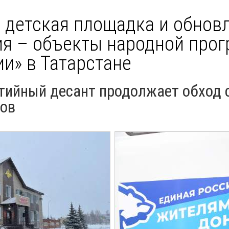
, детская площадка и обнов
я – объекты народной про
и» в Татарстане
ртийный десант продолжает обход 
ов