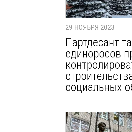
29 НОЯБРЯ 2023
Партдесант т
единоросов п
контролирова
строительств
социальных об