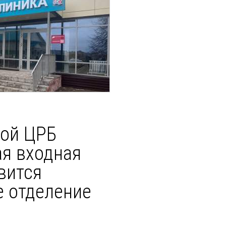
ой ЦРБ
ая входная
вится
е отделение