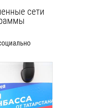
ленные сети
граммы
социально