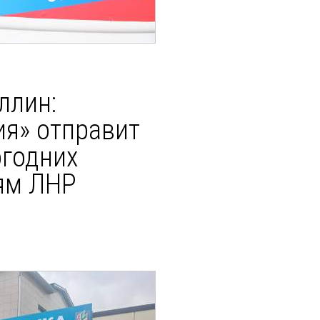
ллин:
ия» отправит
огодних
ям ЛНР