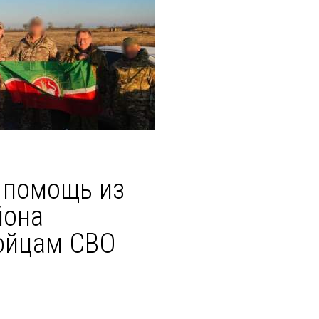
 помощь из
йона
ойцам СВО