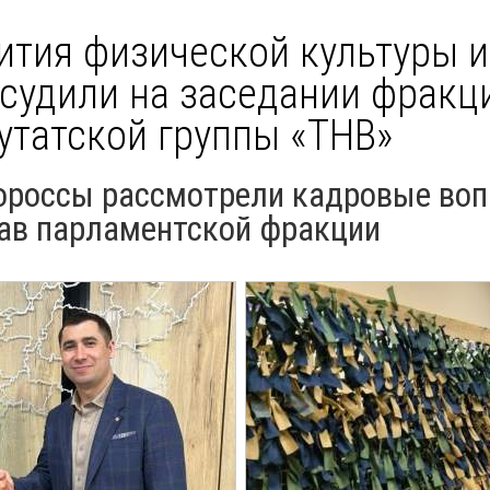
ития физической культуры и
бсудили на заседании фракц
утатской группы «ТНВ»
нороссы рассмотрели кадровые воп
тав парламентской фракции