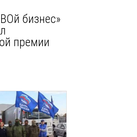
ВОй бизнес»
ал
ой премии