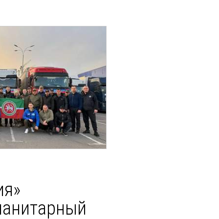
ия»
манитарный