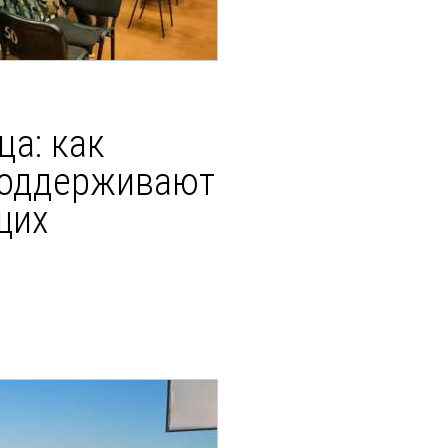
ца: как
поддерживают
щих